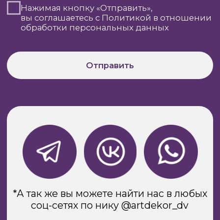
*А так же вы можете найти нас в любых
соц-сетях по нику @artdekor_dv
Юридическая информация
Copyright © 2013 - 2025
АртДекор-ДВ
Разработка сайтов:
TildaTech
Guys_Design_Studio &