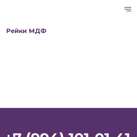
Рейки МДФ
+7 (994) 101-01-41
Главная
Правила установки
Галерея