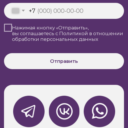
*А так же вы можете найти нас в любых
соц-сетях по нику @artdekor_dv
Юридическая информация
Copyright © 2013 - 2025
АртДекор-ДВ
Разработка сайтов:
TildaTech
Guys_Design_Studio &