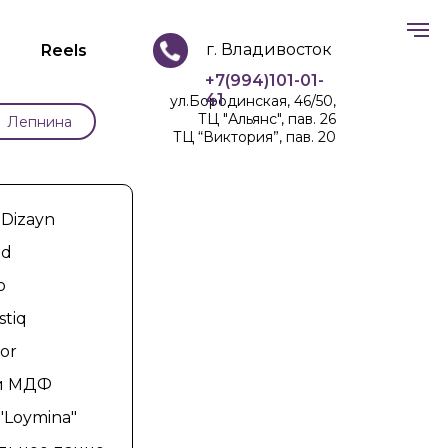
г. Владивосток
Reels
+7(994)101-01-
41
ул.Бородинская, 46/50,
ТЦ "Альянс", пав. 26
Лепнина
ТЦ “Виктория”, пав. 20
 Dizayn
od
o
stiq
or
и МДФ
"Loymina"