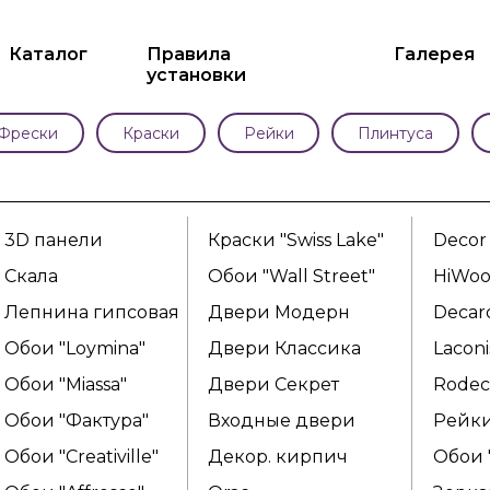
Каталог
Правила
Галерея
установки
Фрески
Краски
Рейки
Плинтуса
3D панели
Краски "Swiss Lake"
Decor
Скала
Обои "Wall Street"
HiWo
Лепнина гипсовая
Двери Модерн
Decar
Обои "Loymina"
Двери Классика
Laconi
Обои "Miassa"
Двери Секрет
Rodec
Обои "Фактура"
Входные двери
Рейк
Обои "Creativille"
Декор. кирпич
Обои 