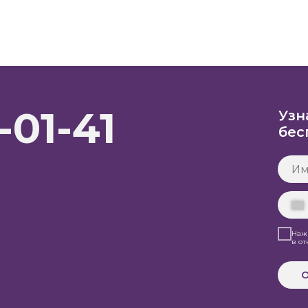
-01-41
Узн
бес
Нажи
в о
О