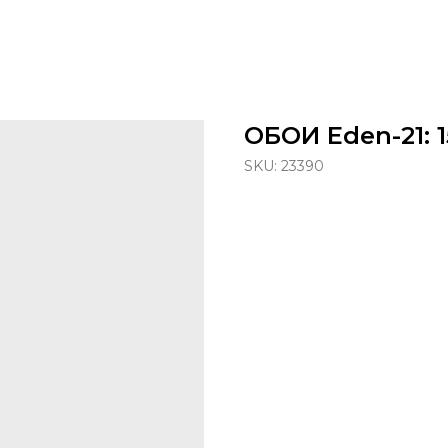
ОБОИ Eden-21: 1
SKU:
23390