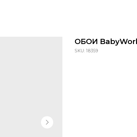
ОБОИ BabyWorl
SKU:
18359