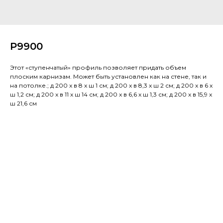
P9900
Этот «ступенчатый» профиль позволяет придать объем
плоским карнизам. Может быть установлен как на стене, так и
на потолке.; д 200 x в 8 x ш 1 см; д 200 x в 8,3 x ш 2 см; д 200 x в 6 x
ш 1,2 см; д 200 x в 11 x ш 14 см; д 200 x в 6,6 x ш 1,3 см; д 200 x в 15,9 x
ш 21,6 см