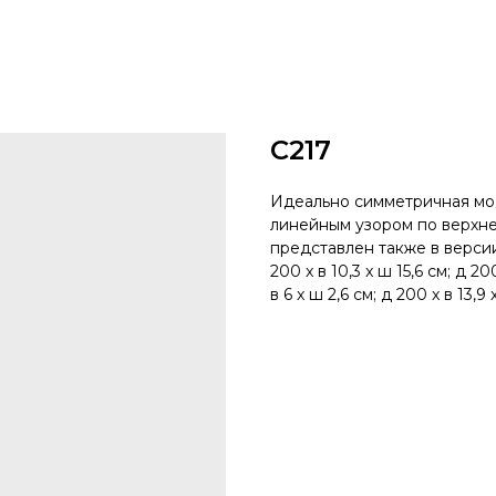
C217
Идеально симметричная мо
линейным узором по верхне
представлен также в версии
200 x в 10,3 x ш 15,6 см; д 20
в 6 x ш 2,6 см; д 200 x в 13,9 