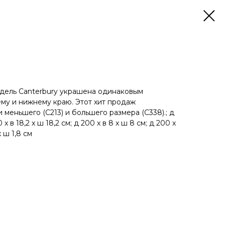
дель Canterbury украшена одинаковым
му и нижнему краю. Этот хит продаж
 меньшего (C213) и большего размера (C338).; д
0 x в 18,2 x ш 18,2 см; д 200 x в 8 x ш 8 см; д 200 x
x ш 1,8 см