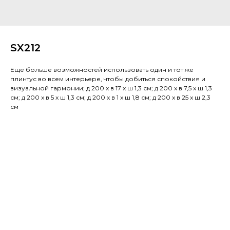
SX212
Еще больше возможностей использовать один и тот же
плинтус во всем интерьере, чтобы добиться спокойствия и
визуальной гармонии; д 200 x в 17 x ш 1,3 см; д 200 x в 7,5 x ш 1,3
см; д 200 x в 5 x ш 1,3 см; д 200 x в 1 x ш 1,8 см; д 200 x в 25 x ш 2,3
см