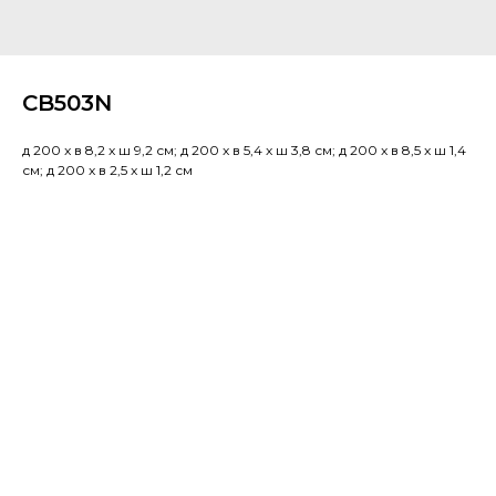
CB503N
д 200 x в 8,2 x ш 9,2 см; д 200 x в 5,4 x ш 3,8 см; д 200 x в 8,5 x ш 1,4
см; д 200 x в 2,5 x ш 1,2 см