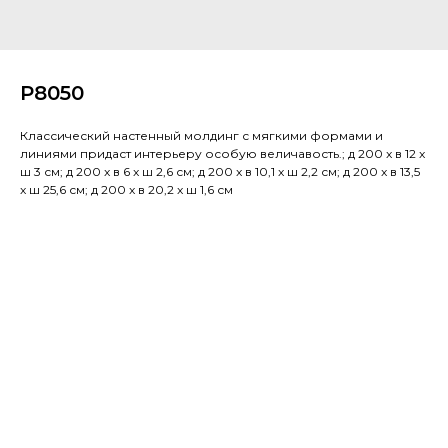
P8050
Классический настенный молдинг с мягкими формами и
линиями придаст интерьеру особую величавость.; д 200 x в 12 x
ш 3 см; д 200 x в 6 x ш 2,6 см; д 200 x в 10,1 x ш 2,2 см; д 200 x в 13,5
x ш 25,6 см; д 200 x в 20,2 x ш 1,6 см