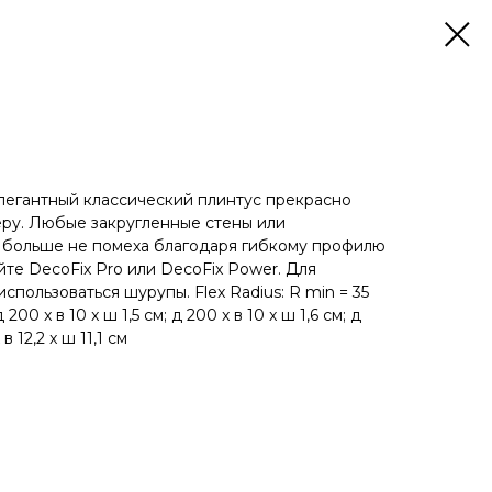
элегантный классический плинтус прекрасно
ру. Любые закругленные стены или
 больше не помеха благодаря гибкому профилю
йте DecoFix Pro или DecoFix Power. Для
спользоваться шурупы. Flex Radius: R min = 35
 200 x в 10 x ш 1,5 см; д 200 x в 10 x ш 1,6 см; д
 в 12,2 x ш 11,1 см