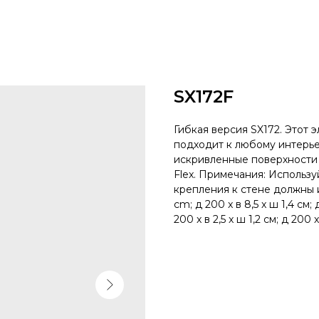
SX172F
Гибкая версия SX172. Этот 
подходит к любому интерье
искривленные поверхности
Flex. Примечания: Использу
крепления к стене должны и
cm; д 200 x в 8,5 x ш 1,4 см; д
200 x в 2,5 x ш 1,2 см; д 200 x