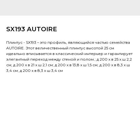
SX193 AUTOIRE
Плинтус - SX193 – это профиль, являющийся частью семейства
AUTOIRE. Этот величественный плинтус высотой 25 см
идеально вписывается в классический интерьер и гарантирует
элегантный переход между стеной и полом.; д 200 x в 25 x ш 2,2
см; д 200 x в 21 x ш 2,1 см; д 200 x в 13,8 x ш 1,5 см; д 200 x в 8,3 x ш
3,4 см; д 200 x в 8,3 x ш 3,4 см