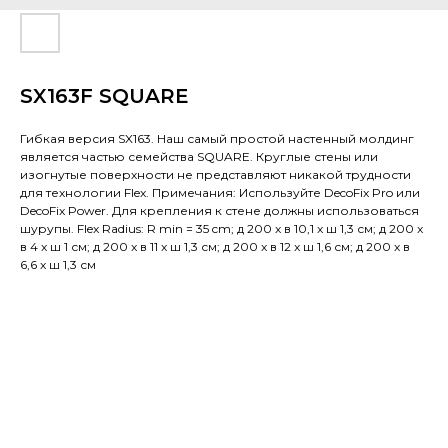
SX163F SQUARE
Гибкая версия SX163. Наш самый простой настенный молдинг
является частью семейства SQUARE. Круглые стены или
изогнутые поверхности не представляют никакой трудности
для технологии Flex. Примечания: Используйте DecoFix Pro или
DecoFix Power. Для крепления к стене должны использоваться
шурупы. Flex Radius: R min = 35 cm; д 200 x в 10,1 x ш 1,3 см; д 200 x
в 4 x ш 1 см; д 200 x в 11 x ш 1,3 см; д 200 x в 12 x ш 1,6 см; д 200 x в
6,6 x ш 1,3 см