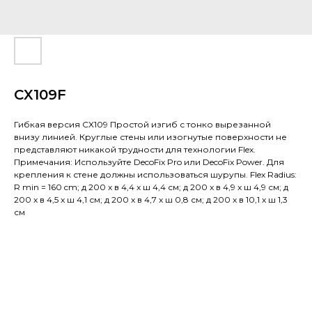
CX109F
Гибкая версия CX109 Простой изгиб с тонко вырезанной
внизу линией. Круглые стены или изогнутые поверхности не
представляют никакой трудности для технологии Flex.
Примечания: Используйте DecoFix Pro или DecoFix Power. Для
крепления к стене должны использоваться шурупы. Flex Radius:
R min = 160 cm; д 200 x в 4,4 x ш 4,4 см; д 200 x в 4,9 x ш 4,9 см; д
200 x в 4,5 x ш 4,1 см; д 200 x в 4,7 x ш 0,8 см; д 200 x в 10,1 x ш 1,3
см