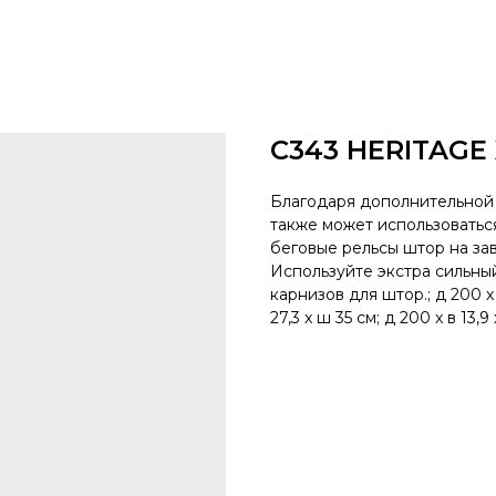
C343 HERITAGE
Благодаря дополнительной 
также может использоваться
беговые рельсы штор на з
Используйте экстра сильны
карнизов для штор.; д 200 x в
27,3 x ш 35 см; д 200 x в 13,9