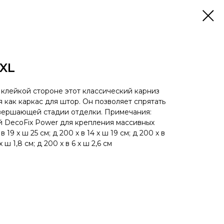
 XL
клейкой стороне этот классический карниз
 как каркас для штор. Он позволяет спрятать
авершающей стадии отделки. Примечания:
й DecoFix Power для крепления массивных
 19 x ш 25 см; д 200 x в 14 x ш 19 см; д 200 x в
 x ш 1,8 см; д 200 x в 6 x ш 2,6 см