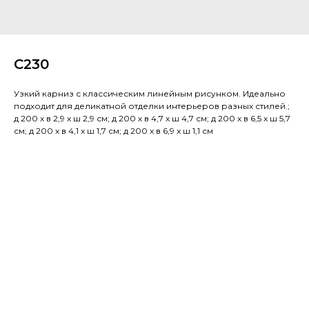
C230
Узкий карниз с классическим линейным рисунком. Идеально
подходит для деликатной отделки интерьеров разных стилей.;
д 200 x в 2,9 x ш 2,9 см; д 200 x в 4,7 x ш 4,7 см; д 200 x в 6,5 x ш 5,7
см; д 200 x в 4,1 x ш 1,7 см; д 200 x в 6,9 x ш 1,1 см