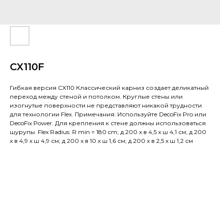
CX110F
Гибкая версия CX110 Классический карниз создает деликатный
переход между стеной и потолком. Круглые стены или
изогнутые поверхности не представляют никакой трудности
для технологии Flex. Примечания: Используйте DecoFix Pro или
DecoFix Power. Для крепления к стене должны использоваться
шурупы. Flex Radius: R min = 180 cm; д 200 x в 4,5 x ш 4,1 см; д 200
x в 4,9 x ш 4,9 см; д 200 x в 10 x ш 1,6 см; д 200 x в 2,5 x ш 1,2 см