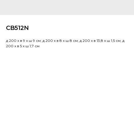
CB512N
д 200 x в 9 x ш 9 см; д 200 x в 8 x ш 8 см; д 200 x в 13,8 x ш 1,5 см; д
200 x в 5 x ш 1,7 см