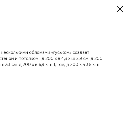
с несколькими обломами «гуськом» создает
ной и потолком.; д 200 x в 4,3 x ш 2,9 см; д 200
 ш 3,1 см; д 200 x в 6,9 x ш 1,1 см; д 200 x в 3,5 x ш