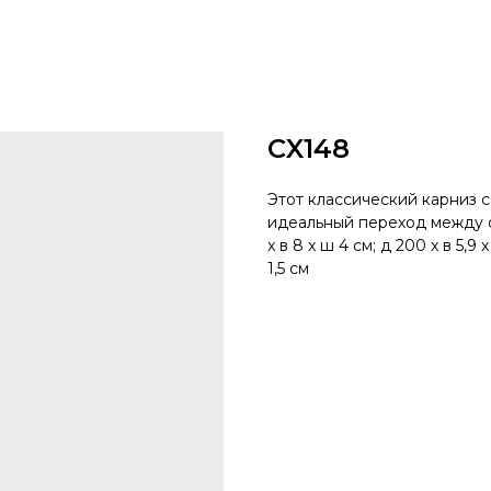
CX148
Этот классический карниз 
идеальный переход между сте
x в 8 x ш 4 см; д 200 x в 5,9 x
1,5 см