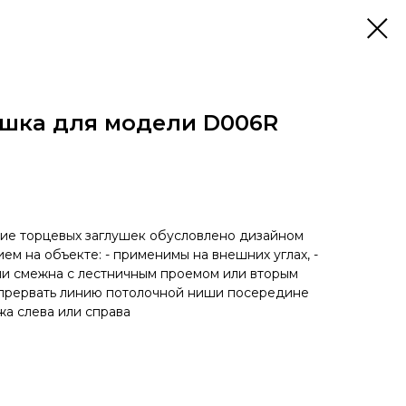
ушка для модели D006R
ние торцевых заглушек обусловлено дизайном
м на объекте: - применимы на внешних углах, -
ши смежна с лестничным проемом или вторым
 прервать линию потолочной ниши посередине
жа слева или справа