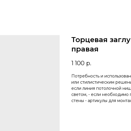
Торцевая загл
правая
1 100
р.
Потребность и использова
или стилистическим решение
если линия потолочной ни
светом, - если необходимо
стены - артикулы для монта