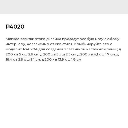
P4020
Мягкие завитки этого дизайна придадут особую ноту любому
интерьеру, независимо от его стиля. Комбинируйте его с
моделью P4020A для создания элегантной настенной рамы.; д
200 x в 5 x ш 2,9 см; д 200 x в 5 x ш 2,5 см; д 200 x в 4,1 x ш 1,7 см; д
16,4 x в 2,9 x ш 9,1 см; д 200 x в 13,9 x ш 1,8 см