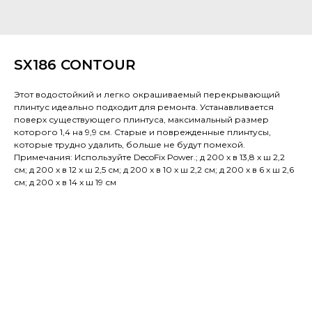
SX186 CONTOUR
Этот водостойкий и легко окрашиваемый перекрывающий
плинтус идеально подходит для ремонта. Устанавливается
поверх существующего плинтуса, максимальный размер
которого 1,4 на 9,9 см. Старые и поврежденные плинтусы,
которые трудно удалить, больше не будут помехой.
Примечания: Используйте DecoFix Power.; д 200 x в 13,8 x ш 2,2
см; д 200 x в 12 x ш 2,5 см; д 200 x в 10 x ш 2,2 см; д 200 x в 6 x ш 2,6
см; д 200 x в 14 x ш 19 см