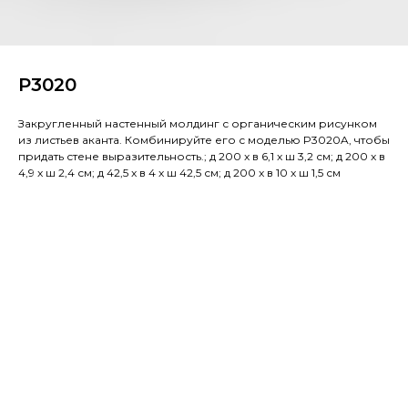
P3020
Закругленный настенный молдинг с органическим рисунком
из листьев аканта. Комбинируйте его с моделью P3020A, чтобы
придать стене выразительность.; д 200 x в 6,1 x ш 3,2 см; д 200 x в
4,9 x ш 2,4 см; д 42,5 x в 4 x ш 42,5 см; д 200 x в 10 x ш 1,5 см