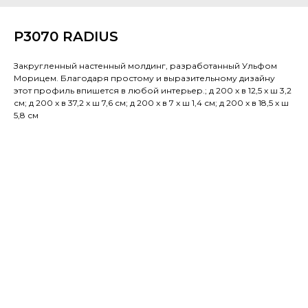
P3070 RADIUS
Закругленный настенный молдинг, разработанный Ульфом
Морицем. Благодаря простому и выразительному дизайну
этот профиль впишется в любой интерьер.; д 200 x в 12,5 x ш 3,2
см; д 200 x в 37,2 x ш 7,6 см; д 200 x в 7 x ш 1,4 см; д 200 x в 18,5 x ш
5,8 см