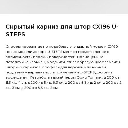
Скрытый карниз для штор CX196 U-
STEPS
Спроектированные по подобию легендарной модели CX190
новые модели декора U-STEPS меняют представление о
возможностях плоских поверхностей. Полноценные
потолочные карнизы, молдинги, стилеобразующие элементы
шторных карнизов, профили для верхней или нижней
подсветки – вариативность применения U-STEPS достойна
восхищения. Разработан дизайнером Орио Тонини.; д 200 x в
11,3 x ш 4 см; д 200 x в 5 x ш 9,3 см; д 200 x в 8,3 x ш 2 см; д 200 x в 2
x ш 3 см; д 200 x в 8,3 x ш 2 см