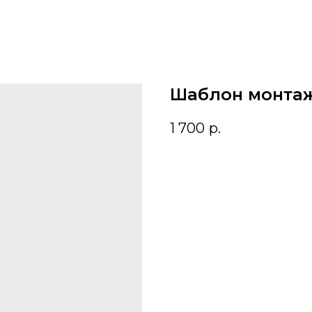
Шаблон монта
1 700
р.