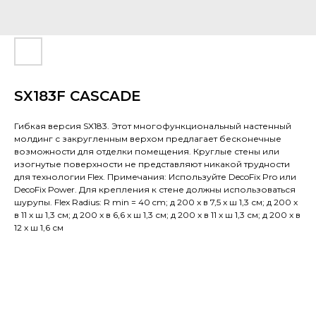
SX183F CASCADE
Гибкая версия SX183. Этот многофункциональный настенный
молдинг с закругленным верхом предлагает бесконечные
возможности для отделки помещения. Круглые стены или
изогнутые поверхности не представляют никакой трудности
для технологии Flex. Примечания: Используйте DecoFix Pro или
DecoFix Power. Для крепления к стене должны использоваться
шурупы. Flex Radius: R min = 40 cm; д 200 x в 7,5 x ш 1,3 см; д 200 x
в 11 x ш 1,3 см; д 200 x в 6,6 x ш 1,3 см; д 200 x в 11 x ш 1,3 см; д 200 x в
12 x ш 1,6 см