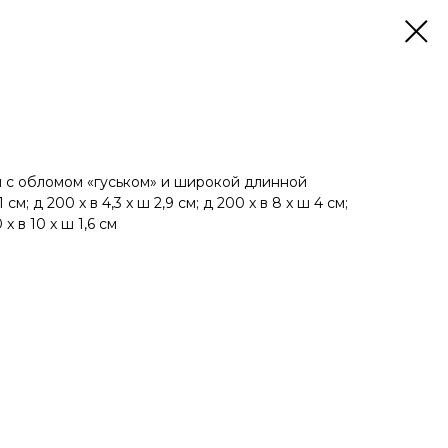
 с обломом «гуськом» и широкой длинной
1 см; д 200 x в 4,3 x ш 2,9 см; д 200 x в 8 x ш 4 см;
 x в 10 x ш 1,6 см