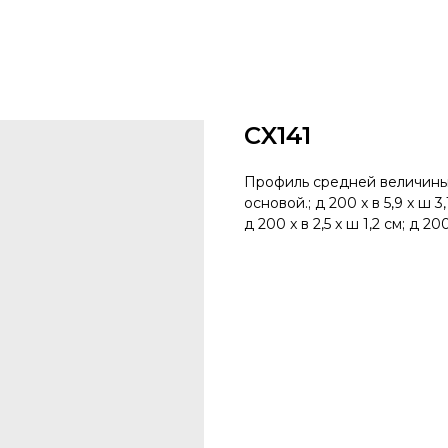
CX141
Профиль средней величины
основой.; д 200 x в 5,9 x ш 3,
д 200 x в 2,5 x ш 1,2 см; д 200