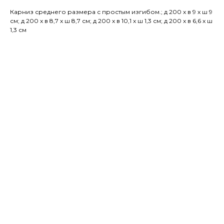
Карниз среднего размера с простым изгибом.; д 200 x в 9 x ш 9
см; д 200 x в 8,7 x ш 8,7 см; д 200 x в 10,1 x ш 1,3 см; д 200 x в 6,6 x ш
1,3 см