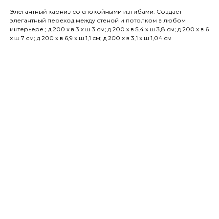
Элегантный карниз со спокойными изгибами. Создает
элегантный переход между стеной и потолком в любом
интерьере.; д 200 x в 3 x ш 3 см; д 200 x в 5,4 x ш 3,8 см; д 200 x в 6
x ш 7 см; д 200 x в 6,9 x ш 1,1 см; д 200 x в 3,1 x ш 1,04 см