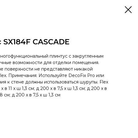
с SX184F CASCADE
 многофункциональный плинтус с закругленным
ечные возможности для отделки помещения.
ые поверхности не представляют никакой
lex. Примечания: Используйте DecoFix Pro или
ия к стене должны использоваться шурупы. Flex
 в 11 x ш 1,3 см; д 200 x в 7,5 x ш 1,3 см; д 200 x в
8 см; д 200 x в 7,5 x ш 1,3 см