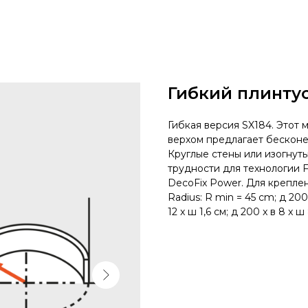
Гибкий плинту
Гибкая версия SX184. Этот
верхом предлагает бескон
Круглые стены или изогнут
трудности для технологии F
DecoFix Power. Для креплен
Radius: R min = 45 cm; д 200 x
12 x ш 1,6 см; д 200 x в 8 x ш 