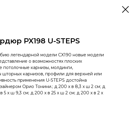
рдюр PX198 U-STEPS
бию легендарной модели CX190 новые модели
едставление о возможностях плоских
 потолочные карнизы, молдинги,
 шторных карнизов, профили для верхней или
тивность применения U-STEPS достойна
айнером Орио Тонини.; д 200 x в 8,3 x ш 2 см; д
в 5 x ш 9,3 см; д 200 x в 25 x ш 2 см; д 200 x в 2 x