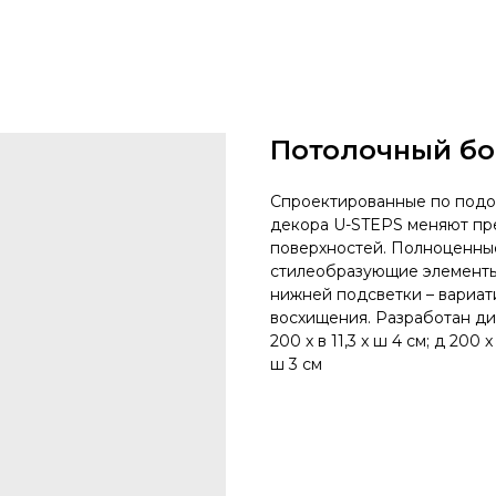
Потолочный бо
Спроектированные по подо
декора U-STEPS меняют пр
поверхностей. Полноценные
стилеобразующие элементы
нижней подсветки – вариа
восхищения. Разработан диз
200 x в 11,3 x ш 4 см; д 200 x 
ш 3 см