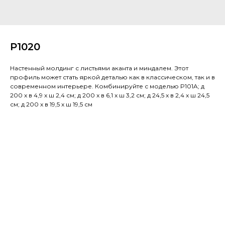
P1020
Настенный молдинг с листьями аканта и миндалем. Этот
профиль может стать яркой деталью как в классическом, так и в
современном интерьере. Комбинируйте с моделью P101A; д
200 x в 4,9 x ш 2,4 см; д 200 x в 6,1 x ш 3,2 см; д 24,5 x в 2,4 x ш 24,5
см; д 200 x в 19,5 x ш 19,5 см