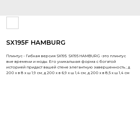
SX195F HAMBURG
Плинтус - Гибкая версия SX195. SX195 HAMBURG -это плинтус
вне времени и моды. Его уникальная форма с богатой
историей придаст вашей стене элегантную завершенность.; д
200 x в 8 x ш 1,9 см; д 200 x в 6,9 x ш 1,4 см; д 200 x в 8,5 x ш 1,4 см