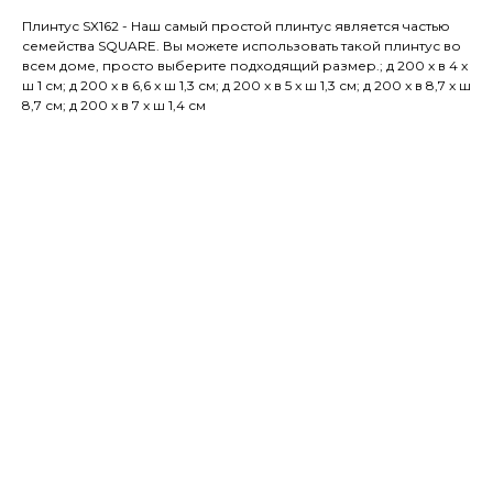
Плинтус SX162 - Наш самый простой плинтус является частью
семейства SQUARE. Вы можете использовать такой плинтус во
всем доме, просто выберите подходящий размер.; д 200 x в 4 x
ш 1 см; д 200 x в 6,6 x ш 1,3 см; д 200 x в 5 x ш 1,3 см; д 200 x в 8,7 x ш
8,7 см; д 200 x в 7 x ш 1,4 см