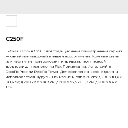
C250F
Гибкая версия C250. Этот традиционный симметричный карниз
— самый миниатюрный в нашем ассортименте. Круглые стены
или изогнутые поверхности не представляют никакой
трудности для технологии Flex. Примечания: Используйте
DecoFix Pro или DecoFix Power. Для крепления к стене должны
использоваться шурупы. Flex Radius: R min = 70 cm; д 200 x в 1,6 x
ш 1,6 см; д 200 x в 8 x ш 8 см; д 200 x в 7,5 x ш 1,3 см; д 200 x в 4 x ш
1 см