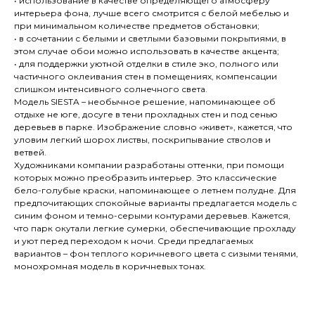
• использование в качестве определяющего атмосферу
интерьера фона, лучше всего смотрится с белой мебелью и
при минимальном количестве предметов обстановки;
• в сочетании с белыми и светлыми базовыми покрытиями, в
этом случае обои можно использовать в качестве акцента;
• для поддержки уютной отделки в стиле эко, полного или
частичного оклеивания стен в помещениях, компенсации
слишком интенсивного солнечного света.
Модель SIESTA – необычное решение, напоминающее об
отдыхе не юге, досуге в тени прохладных стен и под сенью
деревьев в парке. Изображение словно «живет», кажется, что
уловим легкий шорох листвы, поскрипывание стволов и
ветвей.
Художниками компании разработаны оттенки, при помощи
которых можно преобразить интерьер. Это классические
бело-голубые краски, напоминающее о летнем полудне. Для
предпочитающих спокойные варианты предлагается модель с
синим фоном и темно-серыми контурами деревьев. Кажется,
что парк окутали легкие сумерки, обеспечивающие прохладу
и уют перед переходом к ночи. Среди предлагаемых
вариантов – фон теплого коричневого цвета с сизыми тенями,
монохромная модель в коричневых тонах.