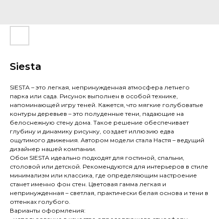
Siesta
SIESTA – это легкая, непринужденная атмосфера летнего
парка или сада. Рисунок выполнен в особой технике,
напоминающей игру теней. Кажется, что мягкие голубоватые
контуры деревьев – это полуденные тени, падающие на
белоснежную стену дома. Такое решение обеспечивает
глубину и динамику рисунку, создает иллюзию едва
ощутимого движения. Автором модели стала Настя – ведущий
дизайнер нашей компании.
Обои SIESTA идеально подходят для гостиной, спальни,
столовой или детской. Рекомендуются для интерьеров в стиле
минимализм или классика, где определяющим настроение
станет именно фон стен. Цветовая гамма легкая и
непринужденная – светлая, практически белая основа и тени в
оттенках голубого.
Варианты оформления: