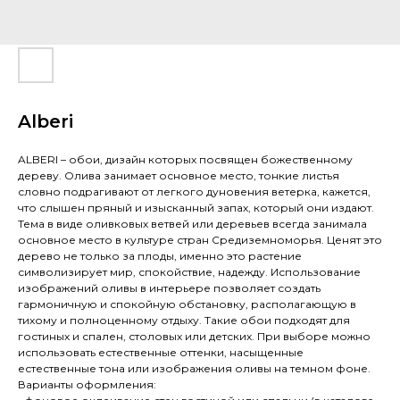
Alberi
ALBERI – обои, дизайн которых посвящен божественному
дереву. Олива занимает основное место, тонкие листья
словно подрагивают от легкого дуновения ветерка, кажется,
что слышен пряный и изысканный запах, который они издают.
Тема в виде оливковых ветвей или деревьев всегда занимала
основное место в культуре стран Средиземноморья. Ценят это
дерево не только за плоды, именно это растение
символизирует мир, спокойствие, надежду. Использование
изображений оливы в интерьере позволяет создать
гармоничную и спокойную обстановку, располагающую в
тихому и полноценному отдыху. Такие обои подходят для
гостиных и спален, столовых или детских. При выборе можно
использовать естественные оттенки, насыщенные
естественные тона или изображения оливы на темном фоне.
Варианты оформления: