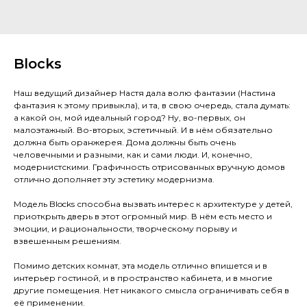
Blocks
Наш ведущий дизайнер Настя дала волю фантазии (Настина
фантазия к этому привыкла), и та, в свою очередь, стала думать:
а какой он, мой идеальный город? Ну, во-первых, он
малоэтажный. Во-вторых, эстетичный. И в нём обязательно
должна быть оранжерея. Дома должны быть очень
человечными и разными, как и сами люди. И, конечно,
модернистскими. Графичность отрисованных вручную домов
отлично дополняет эту эстетику модернизма.
Модель Blocks способна вызвать интерес к архитектуре у детей,
приоткрыть дверь в этот огромный мир. В нём есть место и
эмоции, и рациональности, творческому порыву и
взвешенным решениям.
Помимо детских комнат, эта модель отлично впишется и в
интерьер гостиной, и в пространство кабинета, и в многие
другие помещения. Нет никакого смысла ограничивать себя в
её применении.