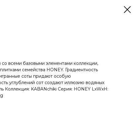
 со всеми базовыми элементами коллекции,
плитками семейства HONEY. Градиентность
игранные соты придают особую
ость углублений сот создают иллюзию водяных
ль Коллекция: KABANchiki Серия: HONEY LxWxH:
 g