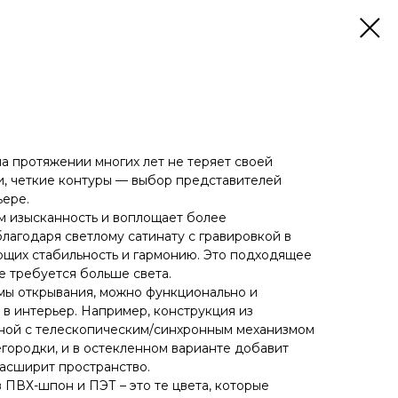
а протяжении многих лет не теряет своей
и, четкие контуры — выбор представителей
ьере.
м изысканность и воплощает более
благодаря светлому сатинату с гравировкой в
ющих стабильность и гармонию. Это подходящее
е требуется больше света.
мы открывания, можно функционально и
 в интерьер. Например, конструкция из
иной с телескопическим/синхронным механизмом
егородки, и в остекленном варианте добавит
расширит пространство.
 ПВХ-шпон и ПЭТ – это те цвета, которые