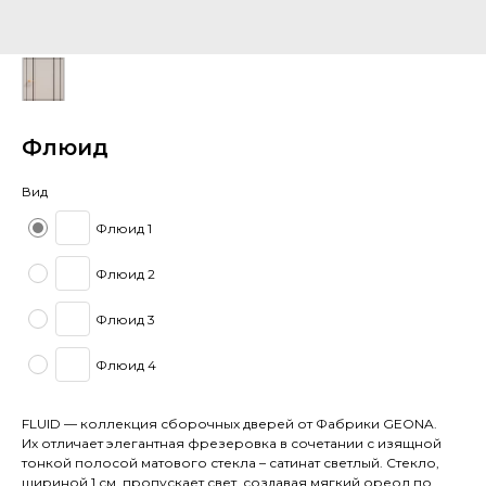
Флюид
Вид
Флюид 1
Флюид 2
Флюид 3
Флюид 4
FLUID — коллекция сборочных дверей от Фабрики GEONA.
Их отличает элегантная фрезеровка в сочетании с изящной
тонкой полосой матового стекла – сатинат светлый. Стекло,
шириной 1 см, пропускает свет, создавая мягкий ореол по