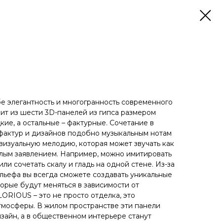
 элегантность и многогранность современного
оит из шести 3D-панелей из гипса размером
дкие, а остальные – фактурные. Сочетание в
фактур и дизайнов подобно музыкальным нотам
визуальную мелодию, которая может звучать как
лым заявлением. Например, можно имитировать
ли сочетать скалу и гладь на одной стене. Из-за
льефа вы всегда сможете создавать уникальные
орые будут меняться в зависимости от
ORIOUS – это не просто отделка, это
тмосферы. В жилом пространстве эти панели
зайн, а в общественном интерьере станут