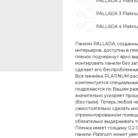
PALLADA 2 Platinu
PALLADA 3 Platinu
PALLADA 4 Platinu
Панели PALLADA, созданны
интерьеров, доступны в пл
пленок подчеркнут ярко вы
монтировать панели без за
сделает его беспроблемным
Вся линейка PLATINUM расс
комплектуется специальны
подрезаются по Вашим раз
значительно ускоряет проц
(без пыли). Теперь любой ч
самостоятельно сделать инст
отремонтированном помеще
обязательно выдерживать те
Пленка имеет толщину 0,2-0
панели Platinum может увел