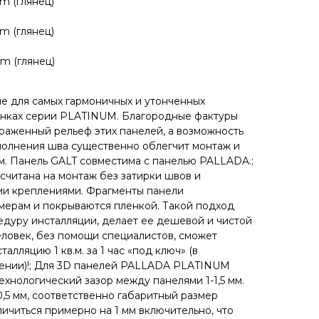
m (глянец)
m (глянец)
m (глянец)
е для самых гармоничных и утонченных
енках серии PLATINUM. Благородные фактуры
раженный рельеф этих панелей, а возможность
полнения шва существенно облегчит монтаж и
. Панель GALT совместима с панелью PALLADA.;
читана на монтаж без затирки швов и
ми креплениями. Фрагменты панели
мерам и покрываются пленкой. Такой подход
едуру инсталляции, делает ее дешевой и чистой
еловек, без помощи специалистов, сможет
алляцию 1 кв.м. за 1 час «под ключ» (в
нии)!; Для 3D панелей PALLADA PLATINUM
хнологический зазор между панелями 1-1,5 мм.
,5 мм, соответственно габаритный размер
ичиться примерно на 1 мм включительно, что