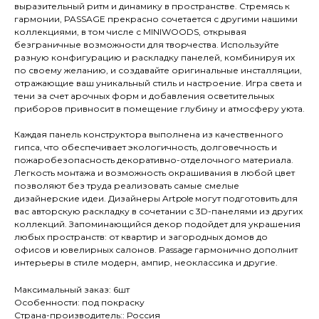
выразительный ритм и динамику в пространстве. Стремясь к
гармонии, PASSAGE прекрасно сочетается с другими нашими
коллекциями, в том числе с MINIWOODS, открывая
безграничные возможности для творчества. Используйте
разную конфигурацию и раскладку панелей, комбинируя их
по своему желанию, и создавайте оригинальные инсталляции,
отражающие ваш уникальный стиль и настроение. Игра света и
тени за счет арочных форм и добавления осветительных
приборов привносит в помещение глубину и атмосферу уюта.
Каждая панель конструктора выполнена из качественного
гипса, что обеспечивает экологичность, долговечность и
пожаробезопасность декоративно-отделочного материала.
Легкость монтажа и возможность окрашивания в любой цвет
позволяют без труда реализовать самые смелые
дизайнерские идеи. Дизайнеры Artpole могут подготовить для
вас авторскую раскладку в сочетании с 3D-панелями из других
коллекций. Запоминающийся декор подойдет для украшения
любых пространств: от квартир и загородных домов до
офисов и ювелирных салонов. Passage гармонично дополнит
интерьеры в стиле модерн, ампир, неоклассика и другие.
Максимальный заказ: 6шт
Особенности: под покраску
Страна-производитель:: Россия