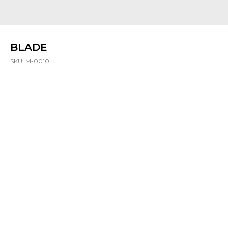
BLADE
SKU:
M-0010