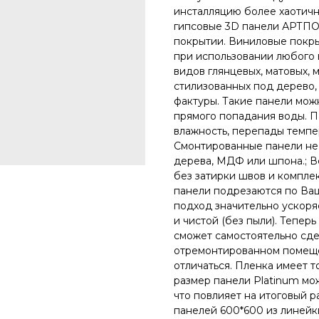
инсталляцию более хаотич
гипсовые 3D панели АРТПО
покрытии. Виниловые покр
при использовании любого 
видов глянцевых, матовых, 
стилизованных под дерево,
фактуры. Такие панели можн
прямого попадания воды.
влажность, перепады темпе
Смонтированные панели не в
дерева, МДФ или шпона.; 
без затирки швов и компле
панели подрезаются по Ва
подход значительно ускоря
и чистой (без пыли). Тепер
сможет самостоятельно сдела
отремонтированном помеще
отличаться. Пленка имеет т
размер панели Platinum мо
что повлияет на итоговый 
панелей 600*600 из линейк