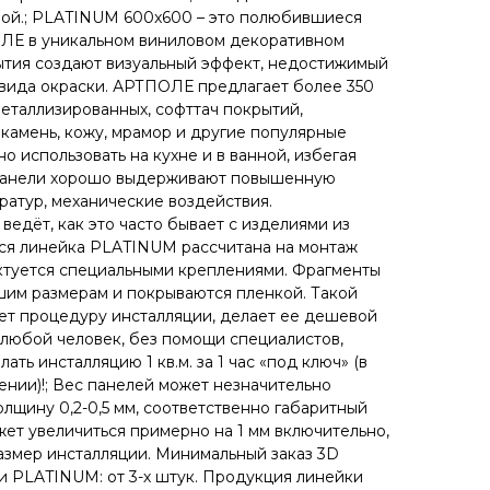
ной.; PLATINUM 600x600 – это полюбившиеся
ЛЕ в уникальном виниловом декоративном
ытия создают визуальный эффект, недостижимый
вида окраски. АРТПОЛЕ предлагает более 350
металлизированных, софттач покрытий,
 камень, кожу, мрамор и другие популярные
о использовать на кухне и в ванной, избегая
 Панели хорошо выдерживают повышенную
ратур, механические воздействия.
едёт, как это часто бывает с изделиями из
Вся линейка PLATINUM рассчитана на монтаж
ктуется специальными креплениями. Фрагменты
шим размерам и покрываются пленкой. Такой
ет процедуру инсталляции, делает ее дешевой
ь любой человек, без помощи специалистов,
ть инсталляцию 1 кв.м. за 1 час «под ключ» (в
нии)!; Вес панелей может незначительно
олщину 0,2-0,5 мм, соответственно габаритный
жет увеличиться примерно на 1 мм включительно,
размер инсталляции. Минимальный заказ 3D
и PLATINUM: от 3-х штук. Продукция линейки