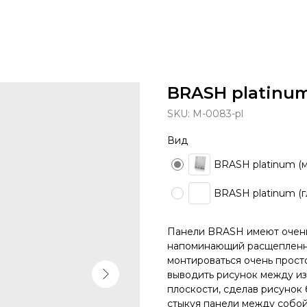
BRASH platinum
SKU:
М-0083-pl
Вид
BRASH platinum (м
BRASH platinum (г
Панели BRASH имеют очень
напоминающий расщепленно
монтироваться очень просто
выводить рисунок между из
плоскости, сделав рисунок 
стыкуя панели между собой