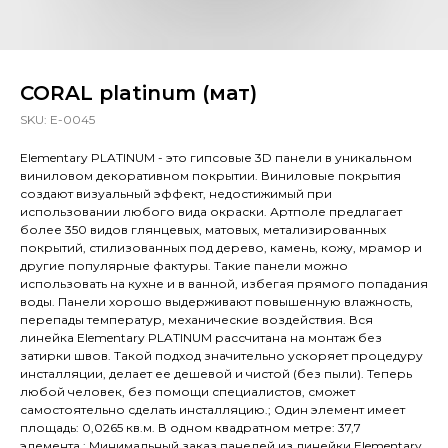
CORAL platinum (мат)
SKU:
E-0045
Elementary PLATINUM - это гипсовые 3D панели в уникальном
виниловом декоративном покрытии. Виниловые покрытия
создают визуальный эффект, недостижимый при
использовании любого вида окраски. Артполе предлагает
более 350 видов глянцевых, матовых, метализированных
покрытий, стилизованных под дерево, камень, кожу, мрамор и
другие популярные фактуры. Такие панели можно
использовать на кухне и в ванной, избегая прямого попадания
воды. Панели хорошо выдерживают повышенную влажность,
перепады температур, механические воздействия. Вся
линейка Elementary PLATINUM рассчитана на монтаж без
затирки швов. Такой подход значительно ускоряет процедуру
инсталляции, делает ее дешевой и чистой (без пыли). Теперь
любой человек, без помощи специалистов, сможет
самостоятельно сделать инсталляцию.; Один элемент имеет
площадь: 0,0265 кв.м. В одном квадратном метре: 37,7
элемента.; Минимальный заказ панелей из линейки Elementary