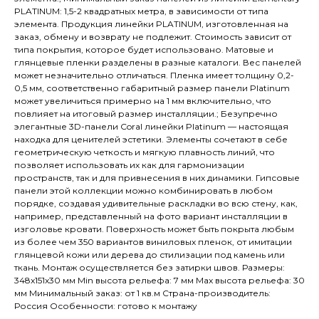
PLATINUM: 1,5-2 квадратных метра, в зависимости от типа
элемента. Продукция линейки PLATINUM, изготовленная на
заказ, обмену и возврату не подлежит. Стоимость зависит от
типа покрытия, которое будет использовано. Матовые и
глянцевые пленки разделены в разные каталоги. Вес панелей
может незначительно отличаться. Пленка имеет толщину 0,2-
0,5 мм, соответственно габаритный размер панели Platinum
может увеличиться примерно на 1 мм включительно, что
повлияет на итоговый размер инсталляции.; Безупречно
элегантные 3D-панели Coral линейки Platinum — настоящая
находка для ценителей эстетики. Элементы сочетают в себе
геометрическую четкость и мягкую плавность линий, что
позволяет использовать их как для гармонизации
пространств, так и для привнесения в них динамики. Гипсовые
панели этой коллекции можно комбинировать в любом
порядке, создавая удивительные раскладки во всю стену, как,
например, представленный на фото вариант инсталляции в
изголовье кровати. Поверхность может быть покрыта любым
из более чем 350 вариантов виниловых пленок, от имитации
глянцевой кожи или дерева до стилизации под камень или
ткань. Монтаж осуществляется без затирки швов. Размеры:
348x151x30 мм Min высота рельефа: 7 мм Max высота рельефа: 30
мм Минимальный заказ: от 1 кв.м Страна-производитель:
Россия Особенности: готово к монтажу