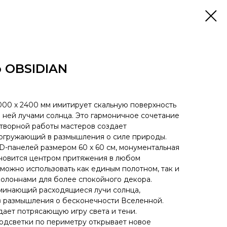
о OBSIDIAN
000 х 2400 мм имитирует скальную поверхность
 ней лучами солнца. Это гармоничное сочетание
творной работы мастеров создает
огружающий в размышления о силе природы.
3D-панелей размером 60 х 60 см, монументальная
новится центром притяжения в любом
можно использовать как единым полотном, так и
олоннами для более спокойного декора.
минающий расходящиеся лучи солнца,
в размышления о бесконечности Вселенной.
дает потрясающую игру света и тени.
одсветки по периметру открывает новое