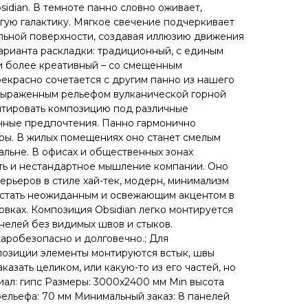
idian. В темноте панно словно оживает,
угую галактику. Мягкое свечение подчеркивает
льной поверхности, создавая иллюзию движения
варианта раскладки: традиционный, с единым
и более креативный – со смещенным
рекрасно сочетается с другим панно из нашего
е выраженным рельефом вулканической горной
птировать композицию под различные
чные предпочтения. Панно гармонично
ры. В жилых помещениях оно станет смелым
альне. В офисах и общественных зонах
ть и нестандартное мышление компании. Оно
ерьеров в стиле хай-тек, модерн, минимализм
 стать неожиданным и освежающим акцентом в
овках. Композиция Obsidian легко монтируется
нелей без видимых швов и стыков.
аробезопасно и долговечно.; Для
озиции элементы монтируются встык, швы
казать целиком, или какую-то из его частей, но
иал: гипс Размеры: 3000x2400 мм Min высота
рельефа: 70 мм Минимальный заказ: 8 панелей