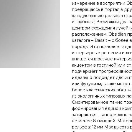
измерение в восприятии Obs
превращаясь в портал в др
каждую линию рельефа ска
и глубины.; Возможны два 
центром схождения лучей, 
расположением. Obsidian п
каталога – Basalt – с боле
породы. Это позволяет ада
интерьерные решения и ли
впишется в разные интерье
акцентом в гостиной или сп
подчеркнет прогрессивнос
идеально подойдет для инт
или футуризм, также может
более классических обстан
из экологичных гипсовых па
Смонтированное панно пож
формирования единой комп
затираются. Панно можно за
не менее 8 панелей. Матер
рельефа: 12 мм Max высота 